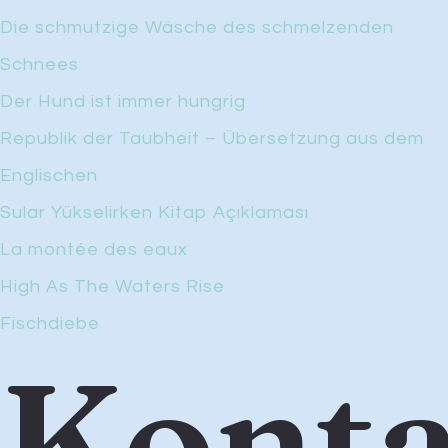
Die schmutzige Wäsche des schmelzenden
Schnees
Der Hund ist immer hungrig
Republik der Taubheit – Übersetzung aus dem
Englischen
Sular Yükselirken Kitap Açıklaması
La montée des eaux
High As The Waters Rise
Fischdiebe
Konta