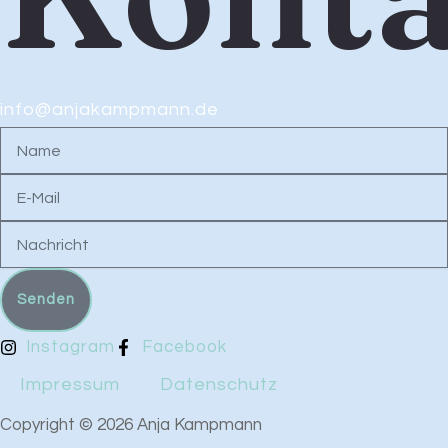
info@anjakampmann.de
Name
E-
Mail
Nachricht
Senden
Instagram
Facebook
Impressum
Datenschutz
Copyright © 2026 Anja Kampmann