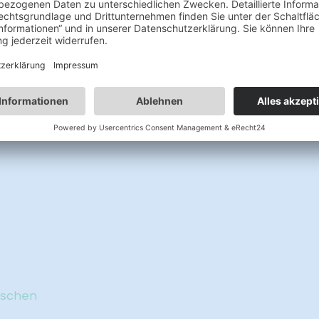
s
ischen