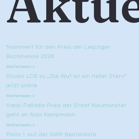
Aktue
Nominiert für den Preis der Leipziger
Buchmesse 2026
Weiterlesen »
Studio LCB zu „Die Wut ist ein heller Stern“
jetzt online
Weiterlesen »
Hans-Fallada-Preis der Stadt Neumünster
geht an Anja Kampmann
Weiterlesen »
Platz 1 auf der SWR Bestenliste