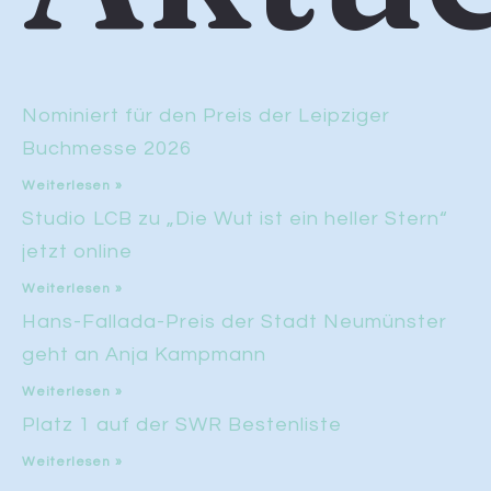
Nominiert für den Preis der Leipziger
Buchmesse 2026
Weiterlesen »
Studio LCB zu „Die Wut ist ein heller Stern“
jetzt online
Weiterlesen »
Hans-Fallada-Preis der Stadt Neumünster
geht an Anja Kampmann
Weiterlesen »
Platz 1 auf der SWR Bestenliste
Weiterlesen »