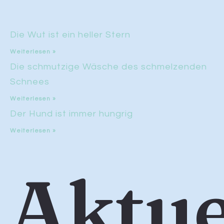
Die Wut ist ein heller Stern
Weiterlesen »
Die schmutzige Wäsche des schmelzenden
Schnees
Weiterlesen »
Der Hund ist immer hungrig
Weiterlesen »
Aktue