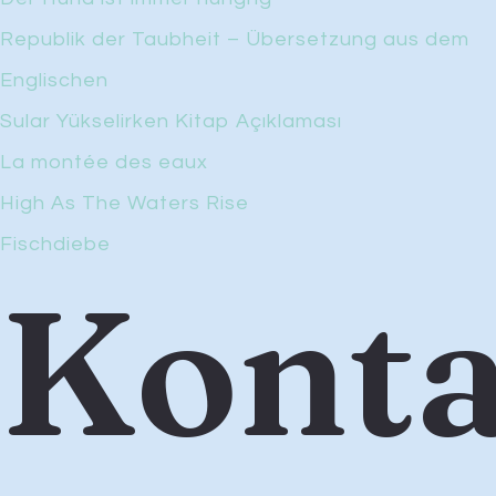
Republik der Taubheit – Übersetzung aus dem
Englischen
Sular Yükselirken Kitap Açıklaması
La montée des eaux
High As The Waters Rise
Fischdiebe
Konta