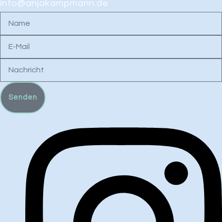
info@anjakampmann.de
Name
E-
Mail
Nachricht
Senden