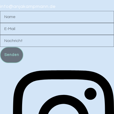
info@anjakampmann.de
Name
E-
Mail
Nachricht
Senden