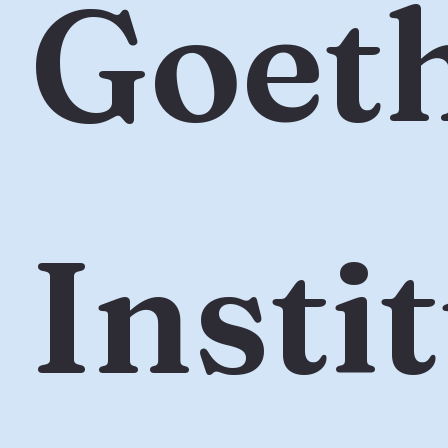
Goet
Insti