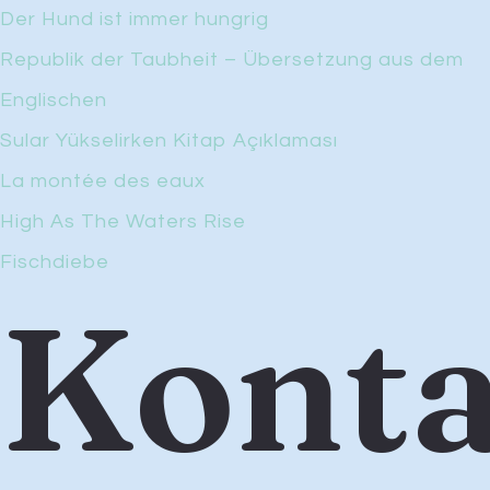
Der Hund ist immer hungrig
Republik der Taubheit – Übersetzung aus dem
Englischen
Sular Yükselirken Kitap Açıklaması
La montée des eaux
High As The Waters Rise
Fischdiebe
Konta