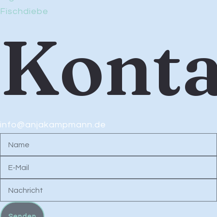
Fischdiebe
Konta
info@anjakampmann.de
Name
E-
Mail
Nachricht
Senden